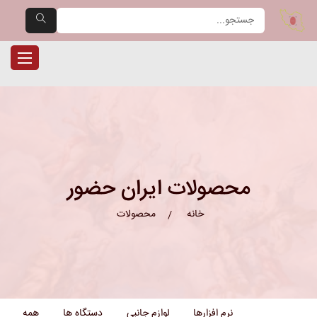
یران حضور — مرجع تخصصی دست
ناوبری را
محصولات ایران حضور
خانه
محصولات
نرم افزارها
لوازم جانبی
دستگاه ها
همه